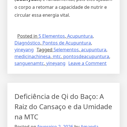
o corpo a retomar a capacidade de nutrir e
circular essa energia vital.
Posted in
5 Elementos
,
Acupuntura
,
Diagnóstico
,
Pontos de Acupuntura
,
yineyang
Tagged
5elementos
,
acupuntura
,
medicinachinesa
,
mtc
,
pontosdeacupuntura
,
sanguenamtc
,
yineyang
Leave a Comment
Deficiência de Qi do Baço: A
Raiz do Cansaço e da Umidade
na MTC
Posted on
fevereiro 2, 2026
by
Amanda