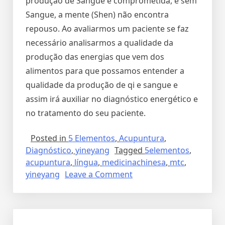
produção de Sangue é comprometida, e sem
Sangue, a mente (Shen) não encontra
repouso. Ao avaliarmos um paciente se faz
necessário analisarmos a qualidade da
produção das energias que vem dos
alimentos para que possamos entender a
qualidade da produção de qi e sangue e
assim irá auxiliar no diagnóstico energético e
no tratamento do seu paciente.
Posted in
5 Elementos
,
Acupuntura
,
Diagnóstico
,
yineyang
Tagged
5elementos
,
acupuntura
,
língua
,
medicinachinesa
,
mtc
,
yineyang
Leave a Comment