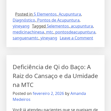
Posted in
5 Elementos
,
Acupuntura
,
Diagnóstico
,
Pontos de Acupuntura
,
yineyang
Tagged
5elementos
,
acupuntura
,
medicinachinesa
,
mtc
,
pontosdeacupuntura
,
sanguenamtc
,
yineyang
Leave a Comment
Deficiência de Qi do Baço: A
Raiz do Cansaço e da Umidade
na MTC
Posted on
fevereiro 2, 2026
by
Amanda
Medeiros
Você já atendeu pacientes que se queixam de