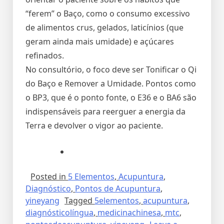
“ferem” o Baço, como o consumo excessivo
de alimentos crus, gelados, laticínios (que
geram ainda mais umidade) e açúcares
refinados.
No consultório, o foco deve ser Tonificar o Qi
do Baço e Remover a Umidade. Pontos como
o BP3, que é o ponto fonte, o E36 e o BA6 são
indispensáveis para reerguer a energia da
Terra e devolver o vigor ao paciente.
Posted in
5 Elementos
,
Acupuntura
,
Diagnóstico
,
Pontos de Acupuntura
,
yineyang
Tagged
5elementos
,
acupuntura
,
diagnósticolíngua
,
medicinachinesa
,
mtc
,