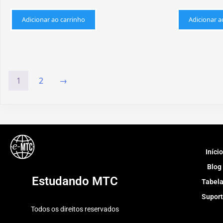
Adicionar ao carrinho
Adicionar a
1
2
→
Início
Blog
Estudando MTC
Tabel
Supor
Todos os direitos reservados