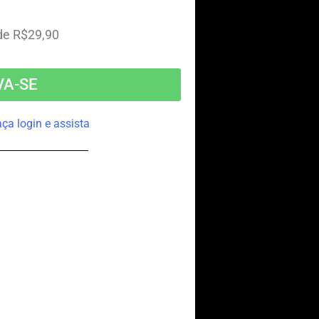
 de R$29,90
VA-SE
aça login e assista