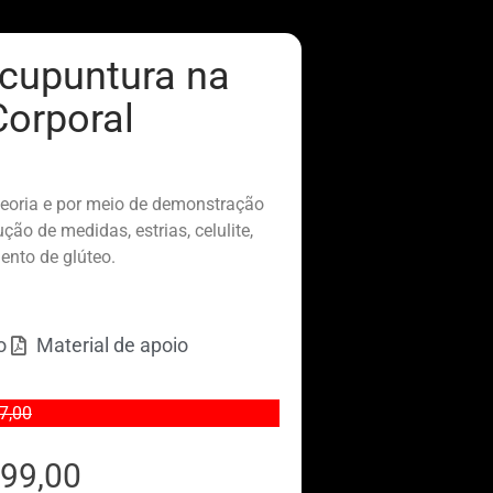
Acupuntura na
Corporal
teoria e por meio de demonstração
ção de medidas, estrias, celulite,
ento de glúteo.
o
Material de apoio
7,00
99,00