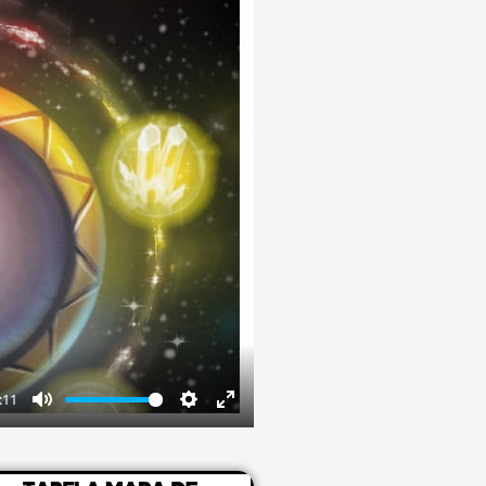
:11
Mute
Settings
Enter
fullscreen