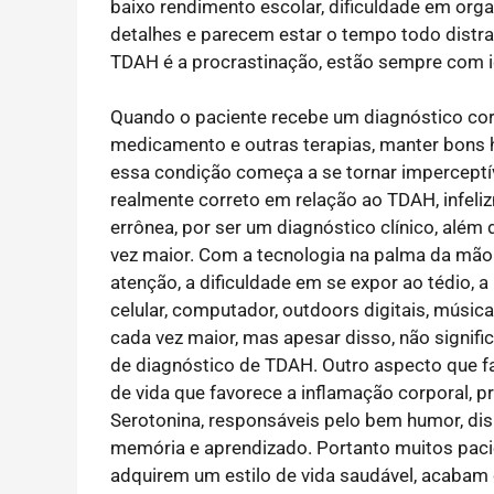
baixo rendimento escolar, dificuldade em orga
detalhes e parecem estar o tempo todo distraí
TDAH é a procrastinação, estão sempre com id
Quando o paciente recebe um diagnóstico co
medicamento e outras terapias, manter bons h
essa condição começa a se tornar imperceptív
realmente correto em relação ao TDAH, infel
errônea, por ser um diagnóstico clínico, alé
vez maior. Com a tecnologia na palma da mão 
atenção, a dificuldade em se expor ao tédio, 
celular, computador, outdoors digitais, músic
cada vez maior, mas apesar disso, não signifi
de diagnóstico de TDAH. Outro aspecto que 
de vida que favorece a inflamação corporal, p
Serotonina, responsáveis pelo bem humor, di
memória e aprendizado. Portanto muitos pac
adquirem um estilo de vida saudável, acabam