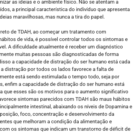
nizar as ideias e o ambiente físico. Não se atentam a
dos, a principal característica do indivíduo que apresenta
eias maravilhosas, mas nunca a tira do papel.
rreto de TDAH, ao começar um tratamento com
ábitos de vida, é possível controlar todos os sintomas e
el. A dificuldade atualmente é receber um diagnóstico
izmente muitas pessoas são diagnosticadas de forma
m disso a capacidade de distração do ser humano está cada
a distração por todos os lados favorece a falta de
a mente está sendo estimulada o tempo todo, seja por
as, enfim a capacidade de distração do ser humano está
ca que esses são os motivos para o aumento significativo
favorece sintomas parecidos com TDAH são maus hábitos
rincipalmente intestinal, abaixando os níveis de Dopamina e
sposição, foco, concentração e desenvolvimento da
ientes que melhoram a condição da alimentação e
 com os sintomas que indicam um transtorno de déficit de