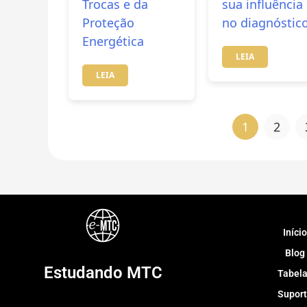
Trocas e da
sua influência
Proteção
no diagnóstic
Energética
LEIA
LEIA
1
2
Início
Blog
Estudando MTC
Tabel
Supor