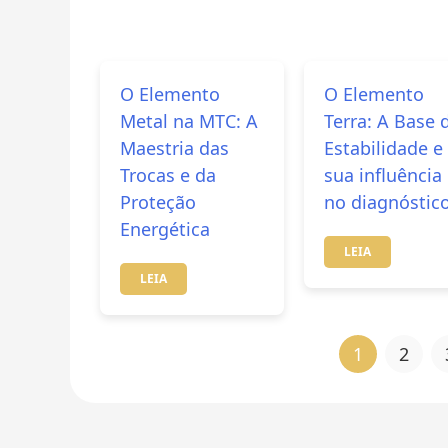
O Elemento
O Elemento
Metal na MTC: A
Terra: A Base 
Maestria das
Estabilidade e
Trocas e da
sua influência
Proteção
no diagnóstic
Energética
LEIA
LEIA
1
2